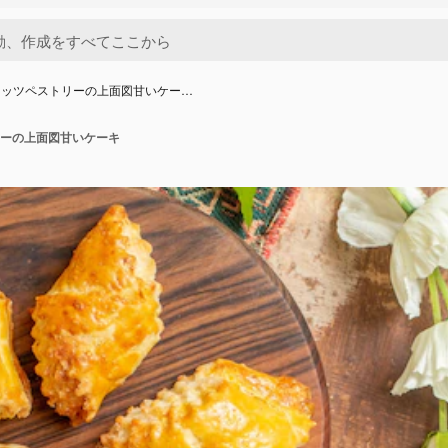
ナッツペストリーの上面図甘いケー…
ーの上面図甘いケーキ