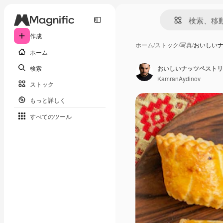
作成
ホーム
/
ストック
/
写真
/
おいしい
ホーム
検索
おいしいナッツペストリ
KamranAydinov
ストック
もっと詳しく
すべてのツール