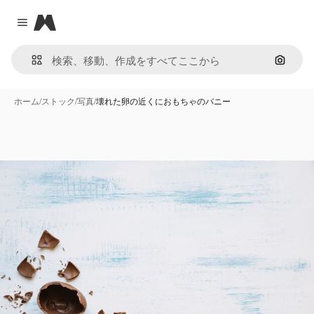
Magnific
Close menu
画像で
ホーム
/
ストック
/
写真
/
壊れた卵の近くにおもちゃのバニー