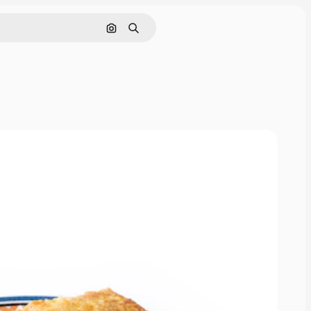
画像で検索
検索