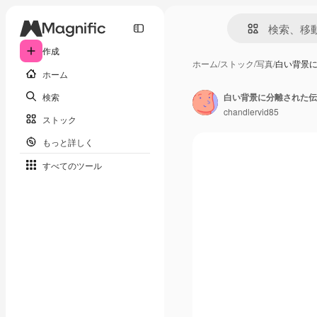
作成
ホーム
/
ストック
/
写真
/
白い背景
ホーム
検索
白い背景に分離された伝
chandlervid85
ストック
もっと詳しく
すべてのツール