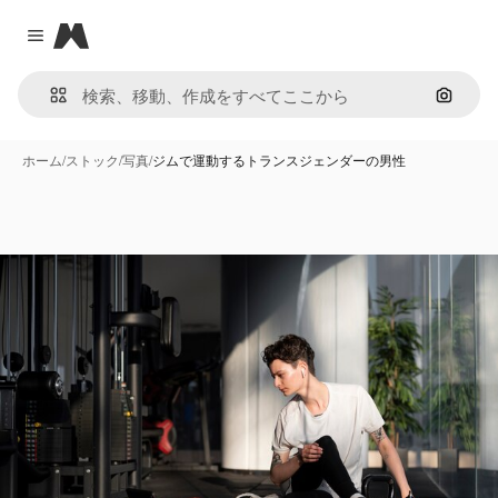
Magnific
Close menu
画像で
ホーム
/
ストック
/
写真
/
ジムで運動するトランスジェンダーの男性