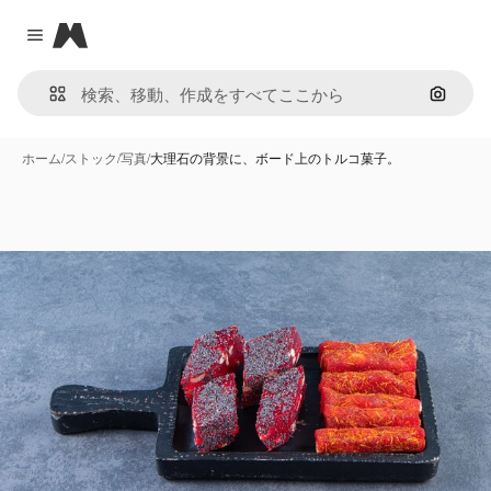
Magnific
Close menu
画像で
ホーム
/
ストック
/
写真
/
大理石の背景に、ボード上のトルコ菓子。