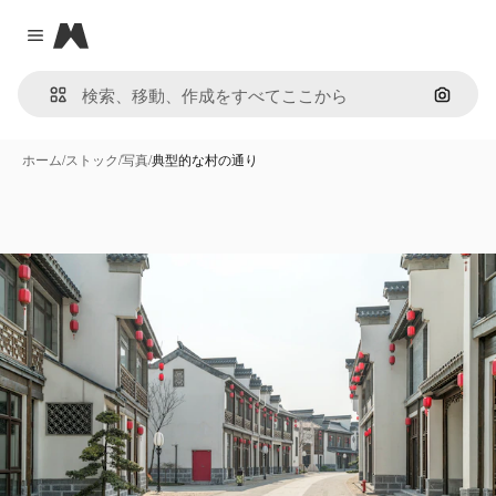
Magnific
Close menu
画像で
ホーム
/
ストック
/
写真
/
典型的な村の通り