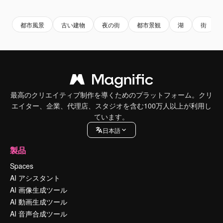
Premium
Premium
AIによって生成されました。
Premium
Premium
都市風景
古い建物
夜の街
都市景観
湖
街
最高のクリエイティブ制作を導くためのプラットフォーム。クリ
エイター、企業、代理店、スタジオを含む100万人以上が利用し
ています。
日本語
製品
Spaces
AI アシスタント
AI 画像生成ツール
AI 動画生成ツール
AI 音声合成ツール