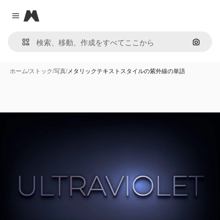
Magnific
Close menu
画像で
ホーム
/
ストック
/
写真
/
メタリックテキストスタイルの紫外線の単語