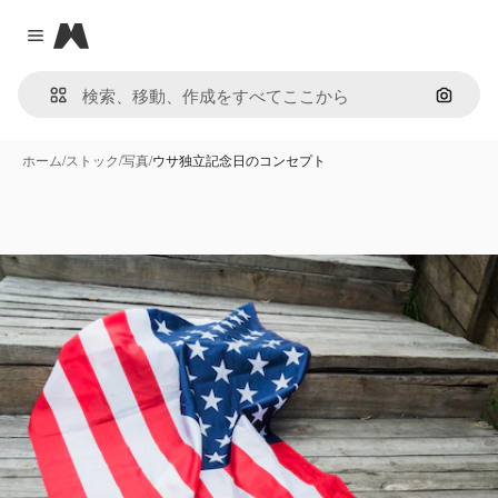
Magnific
Close menu
画像で
ホーム
/
ストック
/
写真
/
ウサ独立記念日のコンセプト