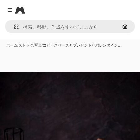
Magnific
Close menu
画像で
ホーム
/
ストック
/
写真
/
コピースペースとプレゼントとバレンタイン…