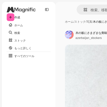
作成
ホーム
/
ストック
/
写真
/
木の板に
ホーム
検索
木の板にさまざまな美味
azerbaijan_stockers
ストック
もっと詳しく
すべてのツール