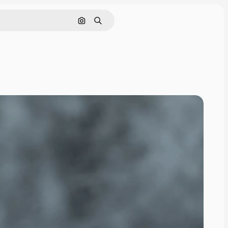
画像で検索
検索