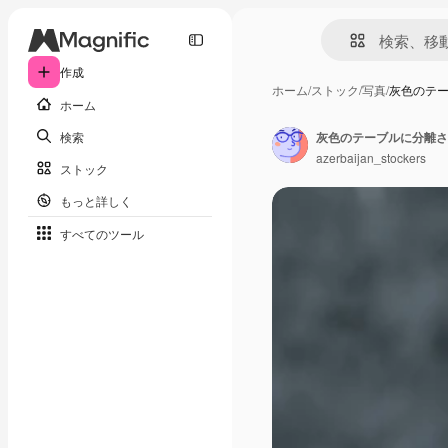
作成
ホーム
/
ストック
/
写真
/
灰色のテ
ホーム
検索
灰色のテーブルに分離さ
azerbaijan_stockers
ストック
もっと詳しく
すべてのツール