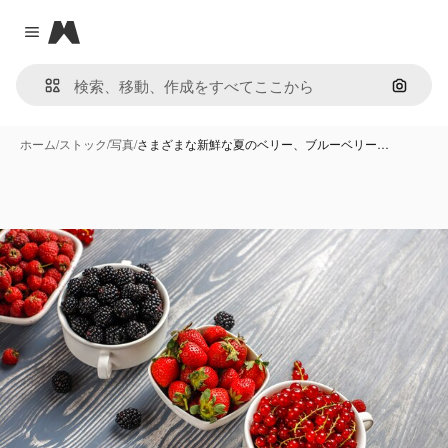
Magnific
Close menu
画像で
ホーム
/
ストック
/
写真
/
さまざまな新鮮な夏のベリー、ブルーベリー…