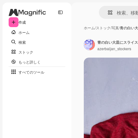
作成
ホーム
/
ストック
/
写真
/
青の白い
ホーム
検索
青の白い大皿にスライス
azerbaijan_stockers
ストック
もっと詳しく
すべてのツール