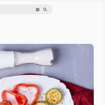
画像で検索
検索