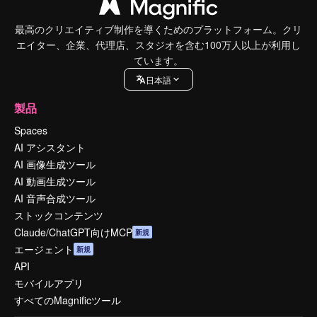
最高のクリエイティブ制作を導くためのプラットフォーム。クリ
エイター、企業、代理店、スタジオを含む100万人以上が利用し
ています。
日本語
製品
Spaces
AI アシスタント
AI 画像生成ツール
AI 動画生成ツール
AI 音声合成ツール
ストックコンテンツ
Claude/ChatGPT向けMCP
新規
エージェント
新規
API
モバイルアプリ
すべてのMagnificツール