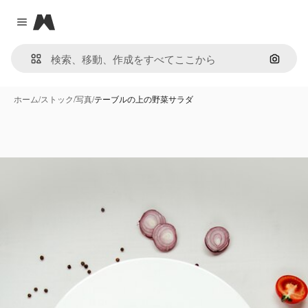
Magnific
Close menu
画像で
ホーム
/
ストック
/
写真
/
テーブルの上の野菜サラダ