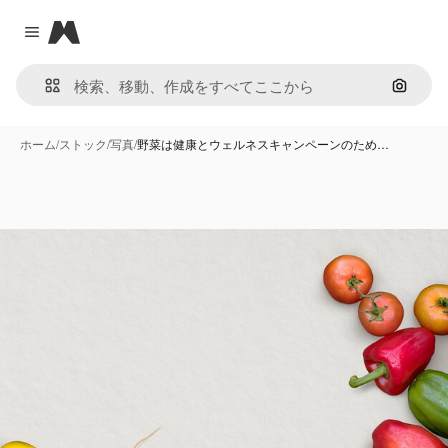
Magnific
Close menu
画像で
ホーム
/
ストック
/
写真
/
野菜は健康とウェルネスキャンペーンのため…