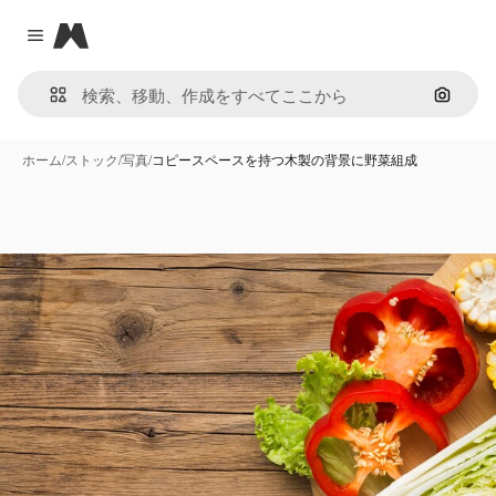
Magnific
Close menu
画像で
ホーム
/
ストック
/
写真
/
コピースペースを持つ木製の背景に野菜組成