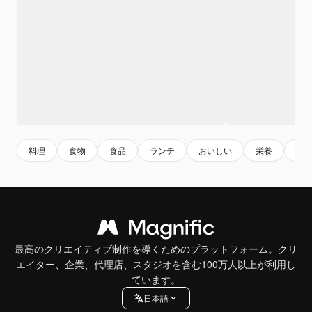
料理
食物
食品
ランチ
おいしい
栄養
オ
最高のクリエイティブ制作を導くためのプラットフォーム。クリ
エイター、企業、代理店、スタジオを含む100万人以上が利用し
ています。
日本語