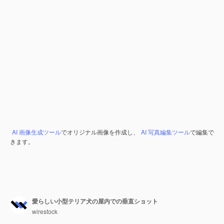
AI 画像生成ツール
でオリジナル画像を作成し、
AI 写真編集ツール
で編集で
きます。
愛らしい小型テリア犬の屋内での垂直ショット
wirestock