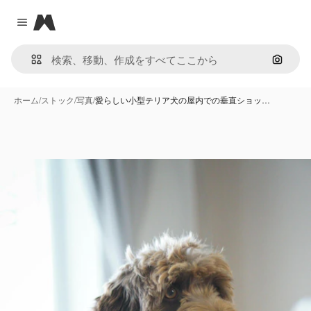
Magnific
Close menu
画像で
ホーム
/
ストック
/
写真
/
愛らしい小型テリア犬の屋内での垂直ショッ…