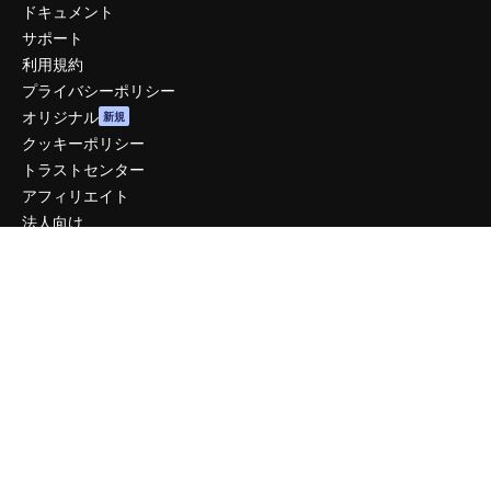
ドキュメント
サポート
利用規約
プライバシーポリシー
オリジナル
新規
クッキーポリシー
トラストセンター
アフィリエイト
法人向け
運営
料金
会社概要
Reviews
採用情報
検索トレンド
ブログ
イベント