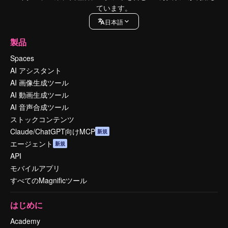
ています。
日本語
製品
Spaces
AI アシスタント
AI 画像生成ツール
AI 動画生成ツール
AI 音声合成ツール
ストックコンテンツ
Claude/ChatGPT向けMCP
新規
エージェント
新規
API
モバイルアプリ
すべてのMagnificツール
はじめに
Academy