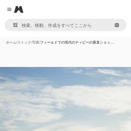
Magnific
Close menu
画像で
ホーム
/
ストック
/
写真
/
フィールドでの現代のティピーの垂直ショッ…