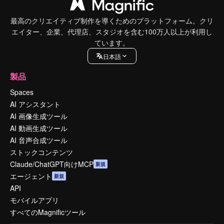
最高のクリエイティブ制作を導くためのプラットフォーム。クリ
エイター、企業、代理店、スタジオを含む100万人以上が利用し
ています。
日本語
製品
Spaces
AI アシスタント
AI 画像生成ツール
AI 動画生成ツール
AI 音声合成ツール
ストックコンテンツ
Claude/ChatGPT向けMCP
新規
エージェント
新規
API
モバイルアプリ
すべてのMagnificツール