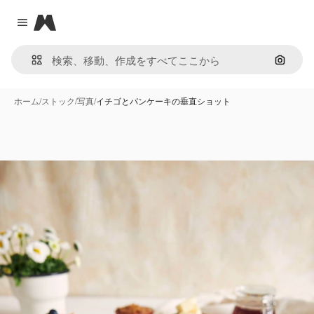
Magnific
Close menu
画像で
ホーム
/
ストック
/
写真
/
イチゴとパンケーキの垂直ショット