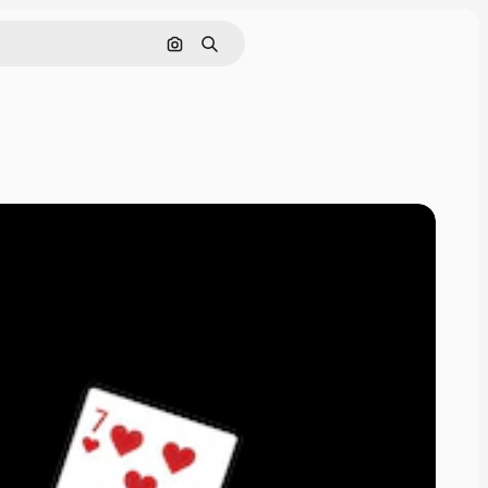
画像で検索
検索