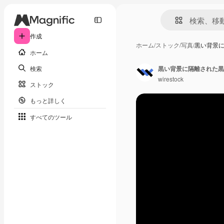
作成
ホーム
/
ストック
/
写真
/
黒い背景
ホーム
検索
黒い背景に隔離された黒
wirestock
ストック
もっと詳しく
すべてのツール