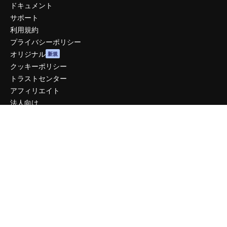
ドキュメント
サポート
利用規約
プライバシーポリシー
オリジナル
新規
クッキーポリシー
トラストセンター
アフィリエイト
法人向け
運営
料金
会社概要
Reviews
採用情報
検索トレンド
ブログ
イベント