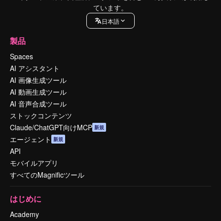
ています。
日本語
製品
Spaces
AI アシスタント
AI 画像生成ツール
AI 動画生成ツール
AI 音声合成ツール
ストックコンテンツ
Claude/ChatGPT向けMCP
新規
エージェント
新規
API
モバイルアプリ
すべてのMagnificツール
はじめに
Academy