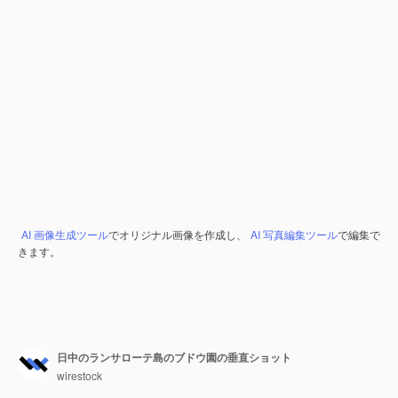
AI 画像生成ツール
でオリジナル画像を作成し、
AI 写真編集ツール
で編集で
きます。
日中のランサローテ島のブドウ園の垂直ショット
wirestock