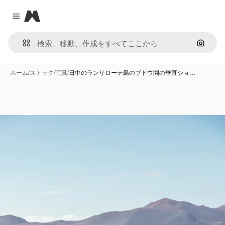
Magnific
Close menu
画像で
ホーム
/
ストック
/
写真
/
日中のランサローテ島のブドウ園の垂直ショ…