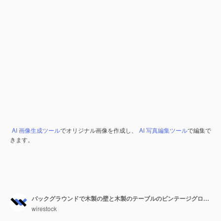
AI 画像生成ツール
でオリジナル画像を作成し、
AI 写真編集ツール
で編集で
きます。
バックグラウンドで木製の壁と木製のテーブルのビンテージグローブモデルの垂直ショット
wirestock