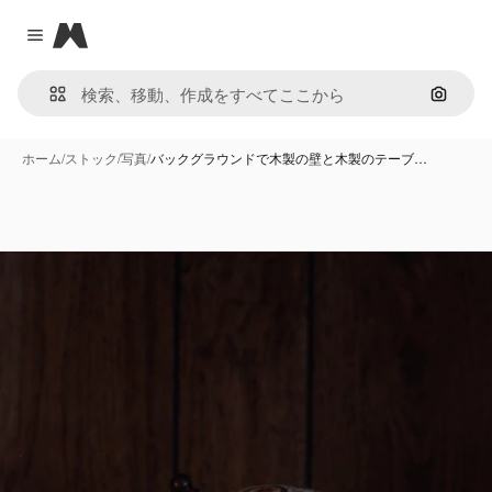
Magnific
Close menu
画像で
ホーム
/
ストック
/
写真
/
バックグラウンドで木製の壁と木製のテーブ…