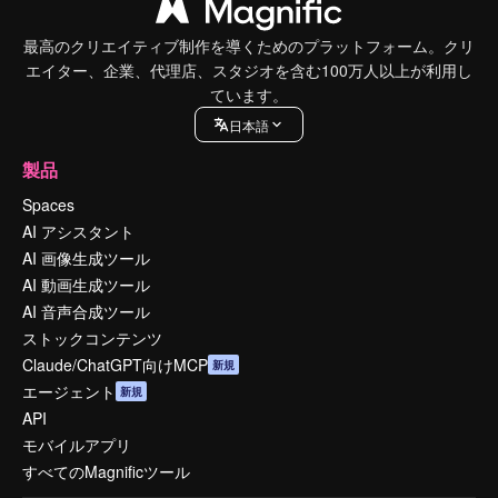
最高のクリエイティブ制作を導くためのプラットフォーム。クリ
エイター、企業、代理店、スタジオを含む100万人以上が利用し
ています。
日本語
製品
Spaces
AI アシスタント
AI 画像生成ツール
AI 動画生成ツール
AI 音声合成ツール
ストックコンテンツ
Claude/ChatGPT向けMCP
新規
エージェント
新規
API
モバイルアプリ
すべてのMagnificツール