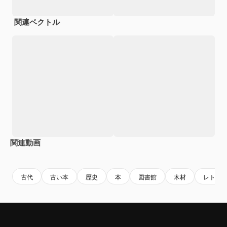
関連ベクトル
関連動画
Premium
Premium
AIによって生成されました。
Premium
Premium
AIによっ
古代
古い本
歴史
本
図書館
木材
レトロ