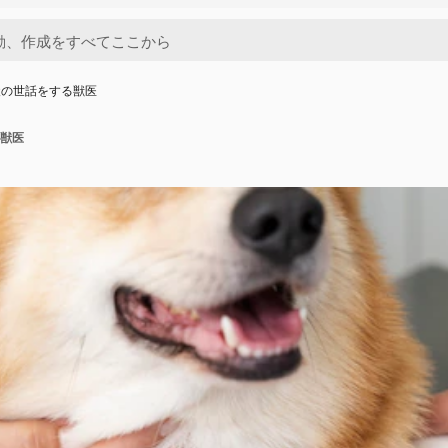
犬の世話をする獣医
獣医