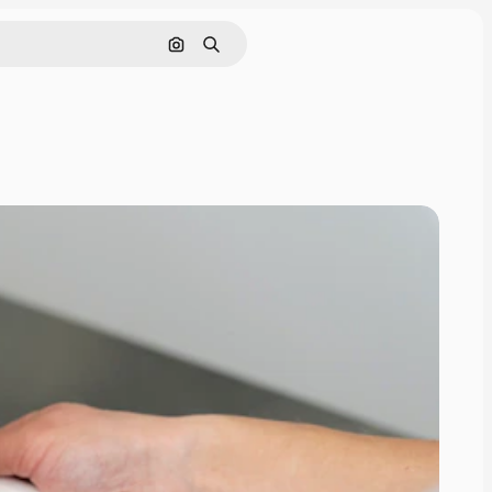
画像で検索
検索