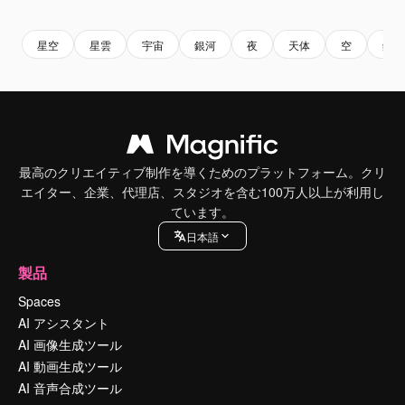
Premium
Premium
Premium
Premium
星空
星雲
宇宙
銀河
夜
天体
空
銀河
最高のクリエイティブ制作を導くためのプラットフォーム。クリ
エイター、企業、代理店、スタジオを含む100万人以上が利用し
ています。
日本語
製品
Spaces
AI アシスタント
AI 画像生成ツール
AI 動画生成ツール
AI 音声合成ツール