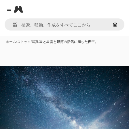
Magnific
Close menu
画像で
ホーム
/
ストック
/
写真
/
星と星雲と銀河の活気に満ちた夜空。