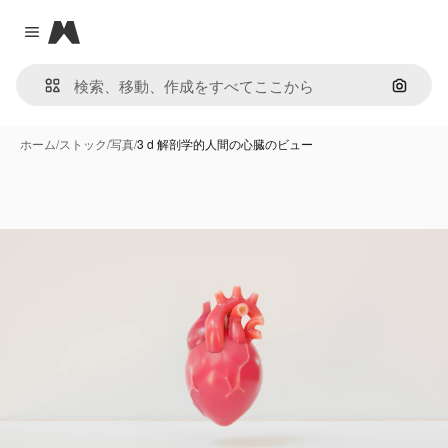
Magnific
Close menu
画像で
ホーム
/
ストック
/
写真
/
3 d 解剖学的人間の心臓のビュー