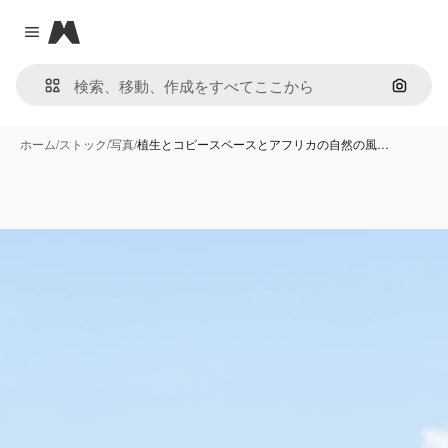
Magnific
Close menu
画像で
ホーム
/
ストック
/
写真
/
植生とコピースペースとアフリカの自然の風…