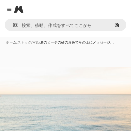
Magnific
Close menu
画像で
ホーム
/
ストック
/
写真
/
夏のビーチの砂の景色でその上にメッセージ…