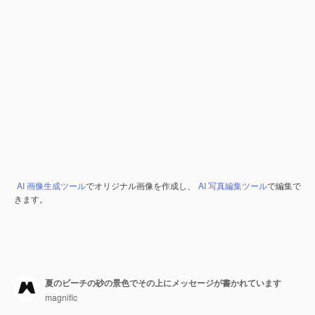
AI 画像生成ツール
でオリジナル画像を作成し、
AI 写真編集ツール
で編集で
きます。
夏のビーチの砂の景色でその上にメッセージが書かれています
magnific