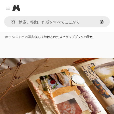
Magnific
Close menu
画像で
ホーム
/
ストック
/
写真
/
美しく装飾されたスクラップブックの景色