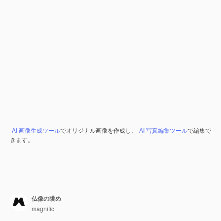
AI 画像生成ツール
でオリジナル画像を作成し、
AI 写真編集ツール
で編集で
きます。
仏像の眺め
magnific