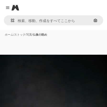
Magnific
Close menu
画像で
ホーム
/
ストック
/
写真
/
仏像の眺め