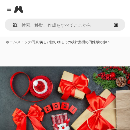
Magnific
Close menu
画像で
ホーム
/
ストック
/
写真
/
美しい贈り物モミの枝針葉樹の円錐形の赤い…