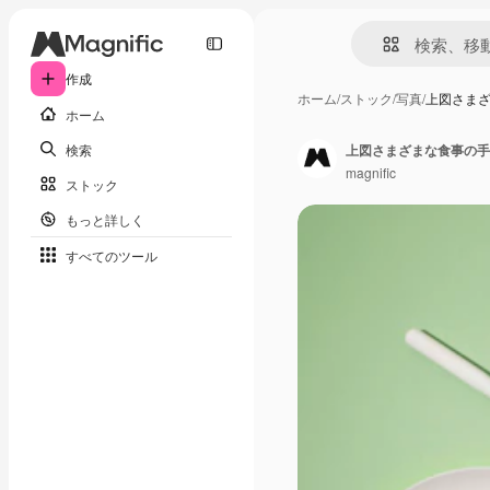
作成
ホーム
/
ストック
/
写真
/
上図さま
ホーム
検索
上図さまざまな食事の手
magnific
ストック
もっと詳しく
すべてのツール