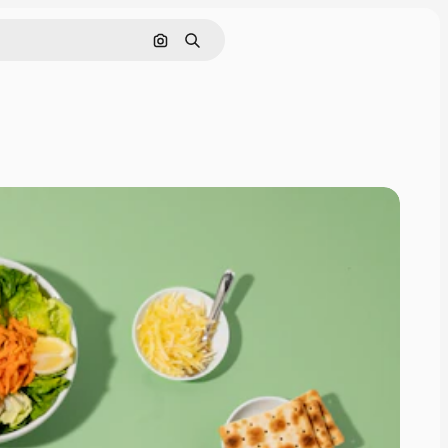
画像で検索
検索