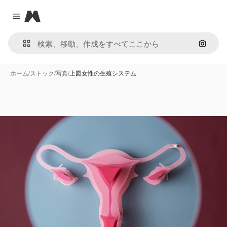
Magnific
Close menu
画像で
ホーム
/
ストック
/
写真
/
上図女性の生殖システム