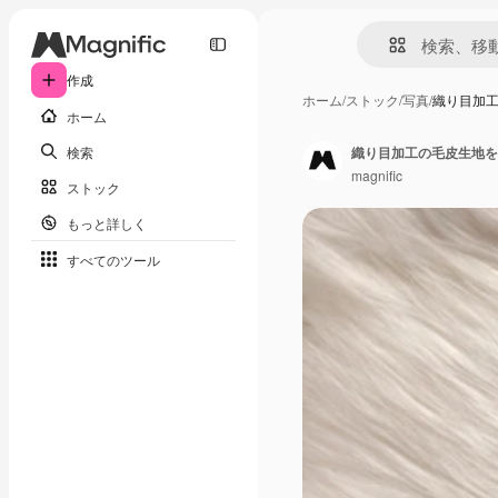
作成
ホーム
/
ストック
/
写真
/
織り目加
ホーム
検索
織り目加工の毛皮生地を
magnific
ストック
もっと詳しく
すべてのツール