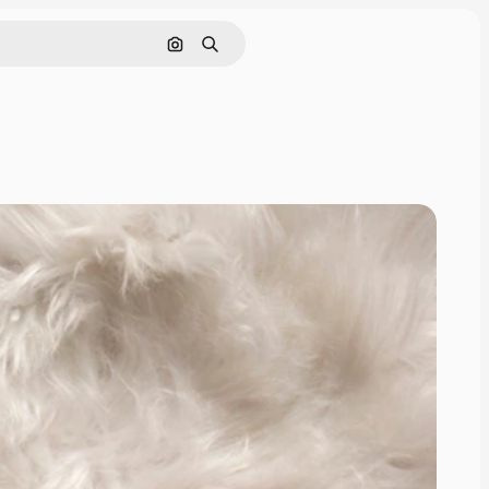
画像で検索
検索