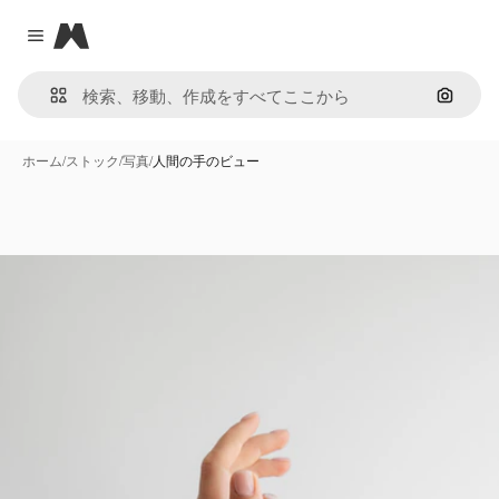
Magnific
Close menu
画像で
ホーム
/
ストック
/
写真
/
人間の手のビュー