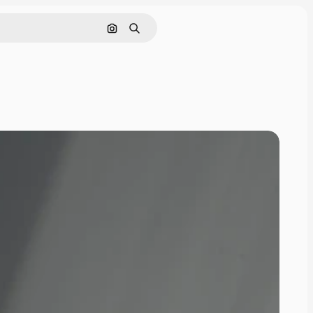
画像で検索
検索