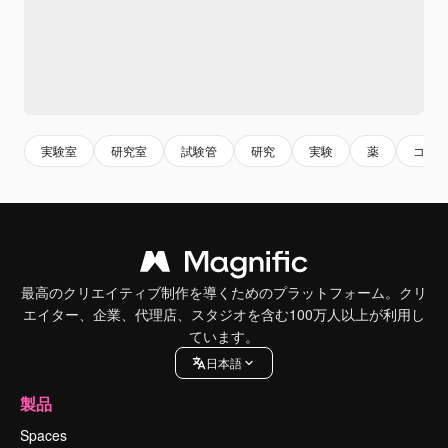
実験室
研究室
試験管
研究
実験
薬
コピ
最高のクリエイティブ制作を導くためのプラットフォーム。クリ
エイター、企業、代理店、スタジオを含む100万人以上が利用し
ています。
日本語
製品
Spaces