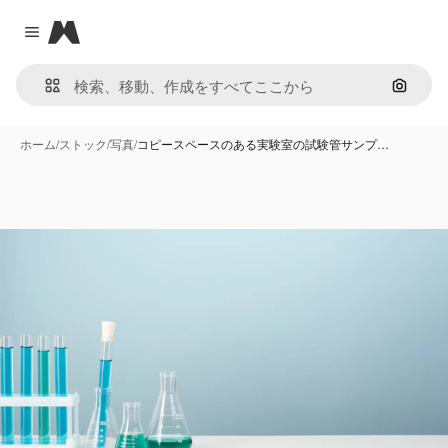
Magnific
Close menu
画像で
ホーム
/
ストック
/
写真
/
コピースペースのある実験室の試験管サンプ…