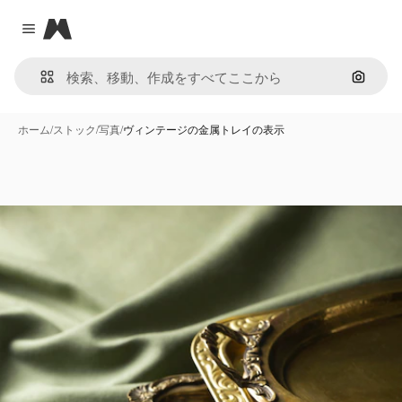
Magnific
Close menu
画像で
ホーム
/
ストック
/
写真
/
ヴィンテージの金属トレイの表示