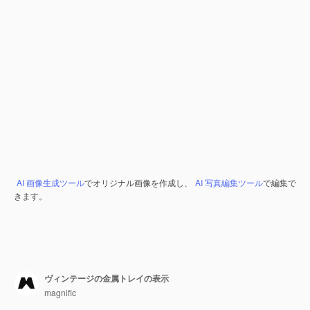
AI 画像生成ツール
でオリジナル画像を作成し、
AI 写真編集ツール
で編集で
きます。
ヴィンテージの金属トレイの表示
magnific