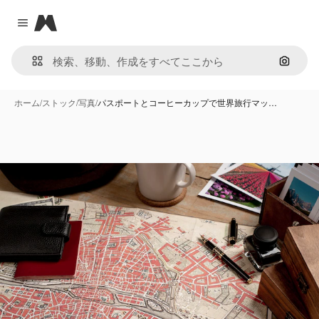
Magnific
Close menu
画像で
ホーム
/
ストック
/
写真
/
パスポートとコーヒーカップで世界旅行マッ…