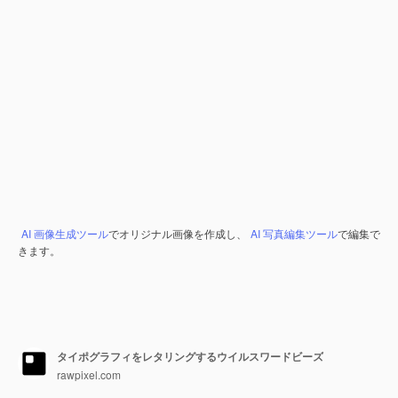
AI 画像生成ツール
でオリジナル画像を作成し、
AI 写真編集ツール
で編集で
きます。
タイポグラフィをレタリングするウイルスワードビーズ
rawpixel.com