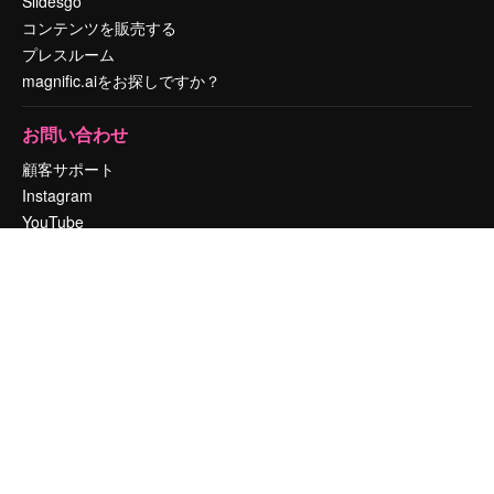
Slidesgo
コンテンツを販売する
プレスルーム
magnific.aiをお探しですか？
お問い合わせ
顧客サポート
Instagram
YouTube
LinkedIn
TikTok
Discord
X
Reddit
Copyright © 2010-
2026
Freepik Company S.L.U.
無断複写・転載を禁じま
す
.