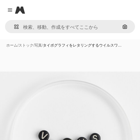
Magnific
Close menu
画像で
ホーム
/
ストック
/
写真
/
タイポグラフィをレタリングするウイルスワ…