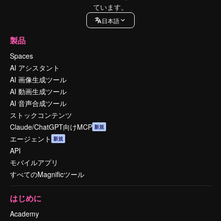
ています。
日本語
製品
Spaces
AI アシスタント
AI 画像生成ツール
AI 動画生成ツール
AI 音声合成ツール
ストックコンテンツ
Claude/ChatGPT向けMCP
新規
エージェント
新規
API
モバイルアプリ
すべてのMagnificツール
はじめに
Academy