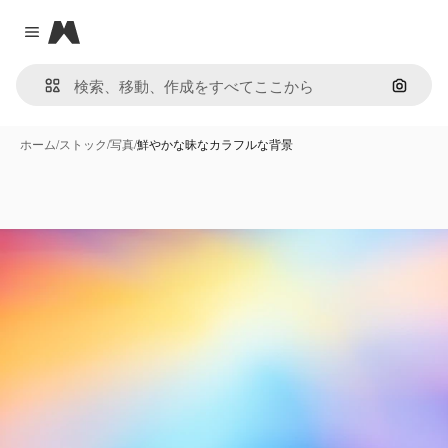
Magnific
Close menu
画像で
ホーム
/
ストック
/
写真
/
鮮やかな昧なカラフルな背景