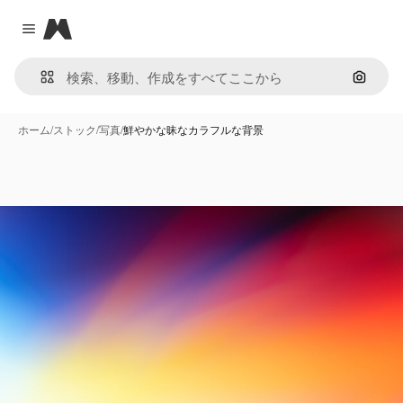
Magnific
Close menu
画像で
ホーム
/
ストック
/
写真
/
鮮やかな昧なカラフルな背景