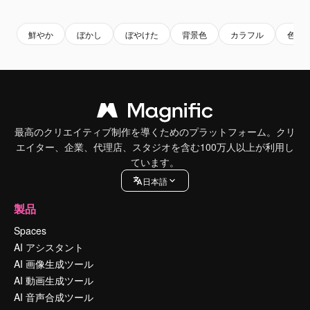
Premium
Premium
Premium
Premium
鮮やか
ぼかし
ぼやけた
背景色
カラフル
色
最高のクリエイティブ制作を導くためのプラットフォーム。クリ
エイター、企業、代理店、スタジオを含む100万人以上が利用し
ています。
日本語
製品
Spaces
AI アシスタント
AI 画像生成ツール
AI 動画生成ツール
AI 音声合成ツール