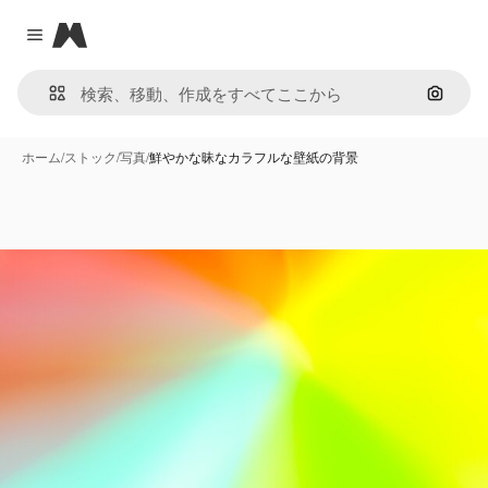
Magnific
Close menu
画像で
ホーム
/
ストック
/
写真
/
鮮やかな昧なカラフルな壁紙の背景