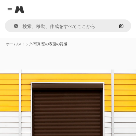
Magnific
Close menu
画像で
ホーム
/
ストック
/
写真
/
壁の表面の質感