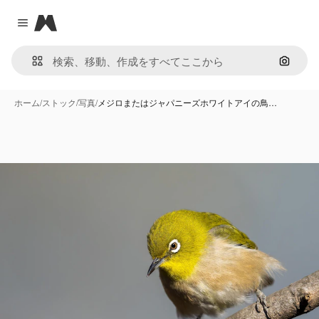
Magnific
Close menu
画像で
ホーム
/
ストック
/
写真
/
メジロまたはジャパニーズホワイトアイの鳥…