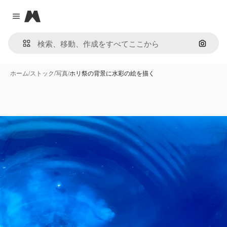
Magnific
Close menu
画像で
ホーム
/
ストック
/
写真
/
ホリ祭の背景に水彩の絵を描く