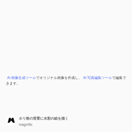
AI 画像生成ツール
でオリジナル画像を作成し、
AI 写真編集ツール
で編集で
きます。
ホリ祭の背景に水彩の絵を描く
magnific