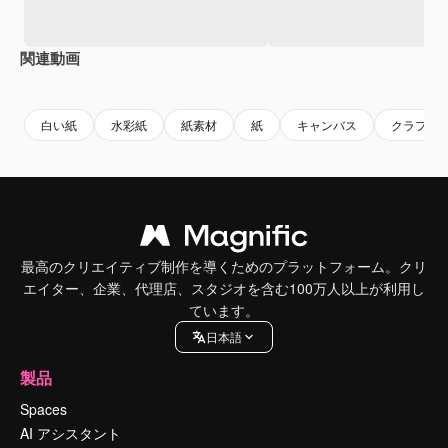
関連動画
Premium
Premium
Premium
Premium
白い紙
水彩紙
紙素材
紙
キャンバス
クラフト
最高のクリエイティブ制作を導くためのプラットフォーム。クリ
エイター、企業、代理店、スタジオを含む100万人以上が利用し
ています。
日本語
製品
Spaces
AI アシスタント