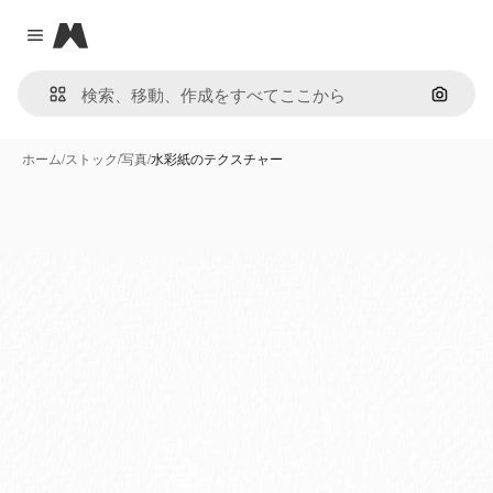
Magnific
Close menu
画像で
ホーム
/
ストック
/
写真
/
水彩紙のテクスチャー