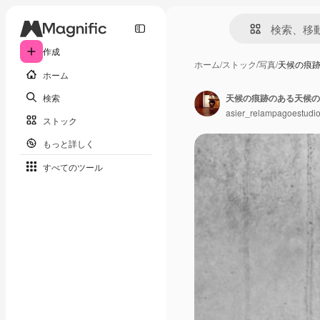
作成
ホーム
/
ストック
/
写真
/
天候の痕
ホーム
検索
天候の痕跡のある天候の
asier_relampagoestudi
ストック
もっと詳しく
すべてのツール