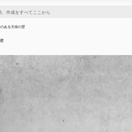
跡のある天候の壁
壁
o