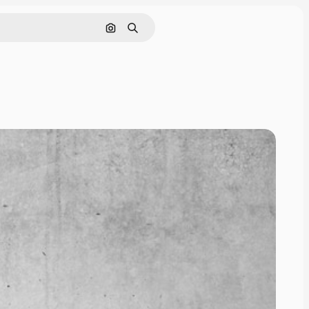
画像で検索
検索