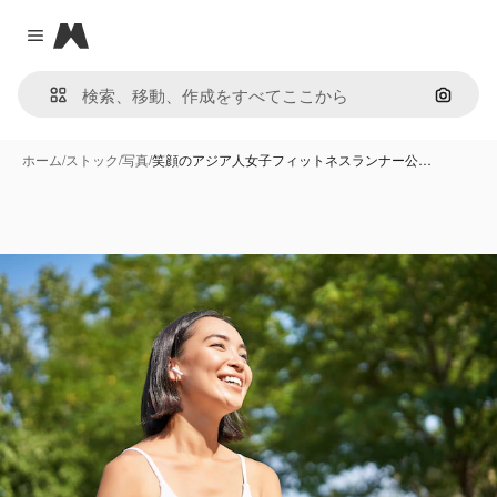
Magnific
Close menu
画像で
ホーム
/
ストック
/
写真
/
笑顔のアジア人女子フィットネスランナー公…