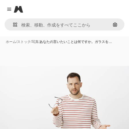
Magnific
Close menu
画像で
ホーム
/
ストック
/
写真
/
あなたの言いたいことは何ですか。ガラスを…