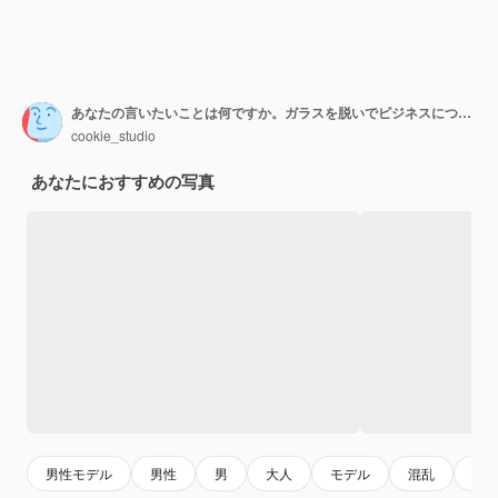
あなたの言いたいことは何ですか。ガラスを脱いでビジネスについて話している間身振りで示す強烈な深刻なハンサムな男の肖像
cookie_studio
あなたにおすすめの写真
男性モデル
男性
男
大人
モデル
混乱
人