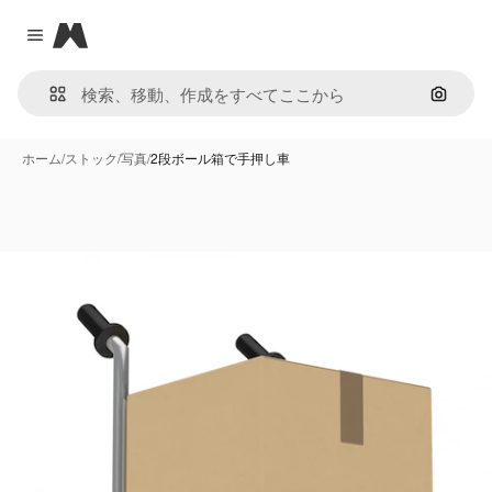
Magnific
Close menu
画像で
ホーム
/
ストック
/
写真
/
2段ボール箱で手押し車