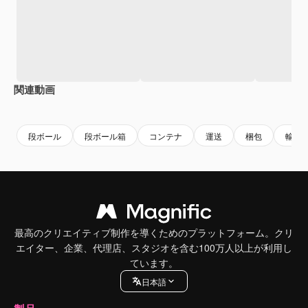
関連動画
Premium
Premium
AIによって生成されました。
Premium
Premium
AIによっ
段ボール
段ボール箱
コンテナ
運送
梱包
輸送
最高のクリエイティブ制作を導くためのプラットフォーム。クリ
エイター、企業、代理店、スタジオを含む100万人以上が利用し
ています。
日本語